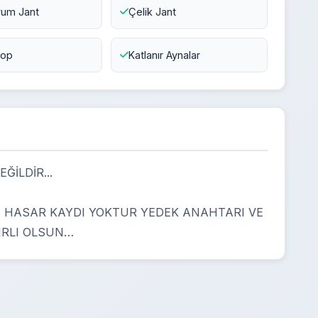
yum Jant
Çelik Jant
top
Katlanır Aynalar
ĞİLDİR...
N HASAR KAYDI YOKTUR YEDEK ANAHTARI VE
YIRLI OLSUN…