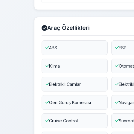
Araç Özellikleri
ABS
ESP
Klima
Otomati
Elektrikli Camlar
Elektrik
Geri Görüş Kamerası
Naviga
Cruise Control
Sunroo