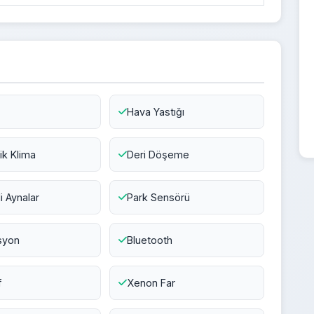
Hava Yastığı
k Klima
Deri Döşeme
li Aynalar
Park Sensörü
syon
Bluetooth
f
Xenon Far