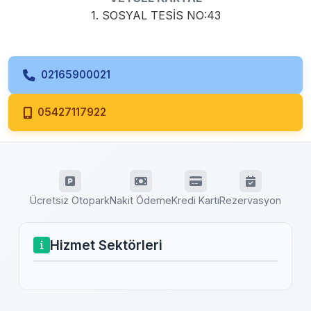
1. SOSYAL TESİS NO:43
02165900021
05427117922
Ücretsiz Otopark
Nakit Ödeme
Kredi Kartı
Rezervasyon
Hizmet Sektörleri