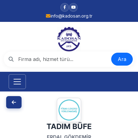
info@kadosan.org.tr
Ara
TADIM BÜFE
ERDAL GÖKDEMİR