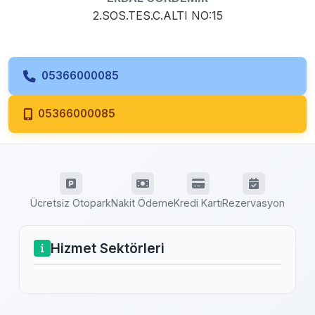
2.SOS.TES.C.ALTI NO:15
05366000085
05366000085
Ücretsiz Otopark
Nakit Ödeme
Kredi Kartı
Rezervasyon
Hizmet Sektörleri