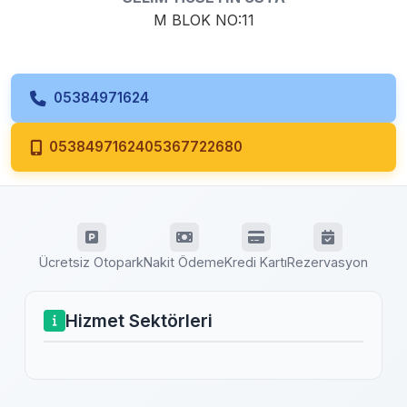
M BLOK NO:11
05384971624
0538497162405367722680
Ücretsiz Otopark
Nakit Ödeme
Kredi Kartı
Rezervasyon
Hizmet Sektörleri