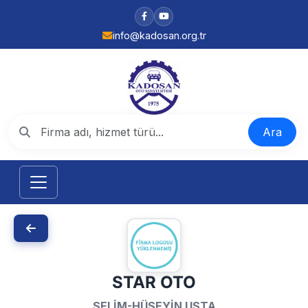
info@kadosan.org.tr
Ara
STAR OTO
SELİM-HÜSEYİN USTA