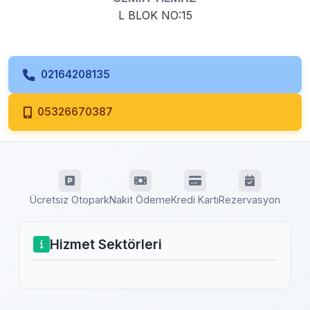
L BLOK NO:15
02164208135
05326670387
Ücretsiz Otopark
Nakit Ödeme
Kredi Kartı
Rezervasyon
Hizmet Sektörleri