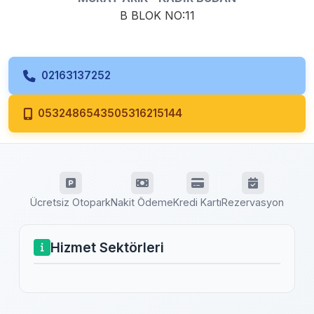
B BLOK NO:11
02163137252
0532486543505316215144
Ücretsiz Otopark
Nakit Ödeme
Kredi Kartı
Rezervasyon
Hizmet Sektörleri