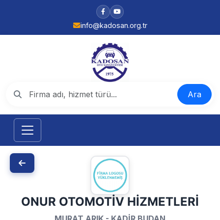
info@kadosan.org.tr
Ara
ONUR OTOMOTİV HİZMETLERİ
MURAT ARIK - KADİR BUDAN