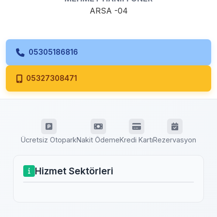
ARSA -04
05305186816
05327308471
Ücretsiz Otopark
Nakit Ödeme
Kredi Kartı
Rezervasyon
Hizmet Sektörleri