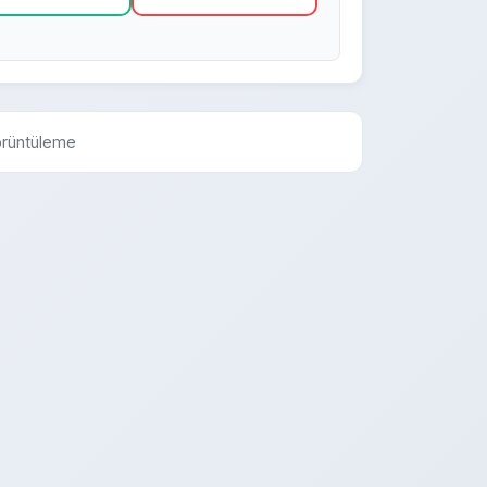
örüntüleme