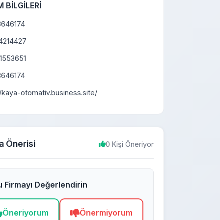
M BİLGİLERİ
3646174
4214427
1553651
3646174
//kaya-otomativ.business.site/
a Önerisi
0 Kişi Öneriyor
 Firmayı Değerlendirin
Öneriyorum
Önermiyorum