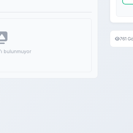
761 G
afı bulunmuyor