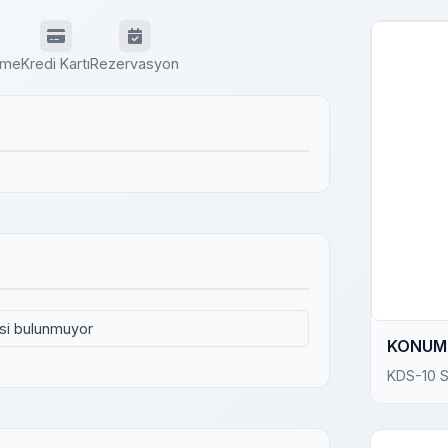
eme
Kredi Kartı
Rezervasyon
isi bulunmuyor
KONUM 
KDS-10 