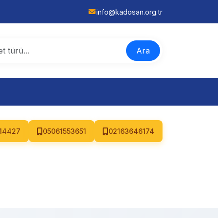
info@kadosan.org.tr
Ara
14427
05061553651
02163646174