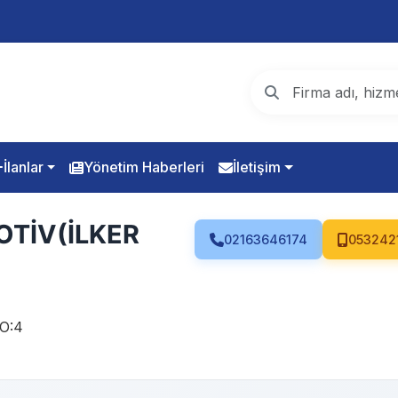
İlanlar
Yönetim Haberleri
İletişim
TİV(İLKER
02163646174
053242
O:4