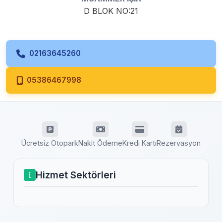
D BLOK NO:21
02163645260
05386467998
Ücretsiz Otopark
Nakit Ödeme
Kredi Kartı
Rezervasyon
Hizmet Sektörleri