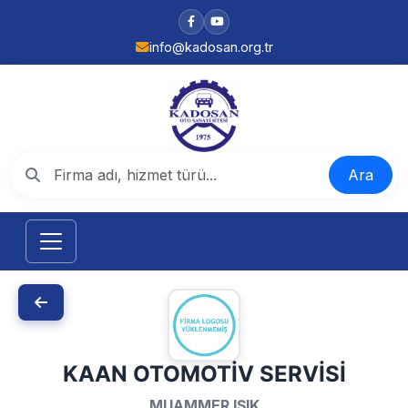
info@kadosan.org.tr
Ara
KAAN OTOMOTİV SERVİSİ
MUAMMER IŞIK