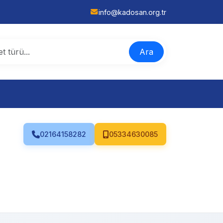
info@kadosan.org.tr
Ara
02164158282
05334630085