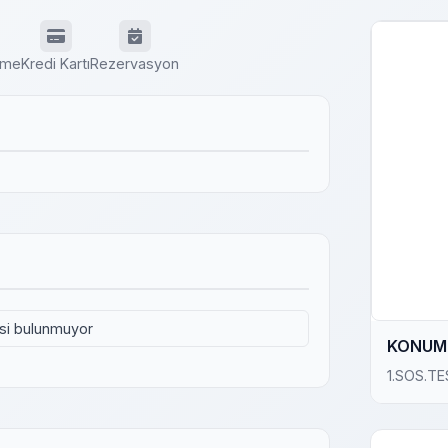
eme
Kredi Kartı
Rezervasyon
isi bulunmuyor
KONUM 
1.SOS.TE