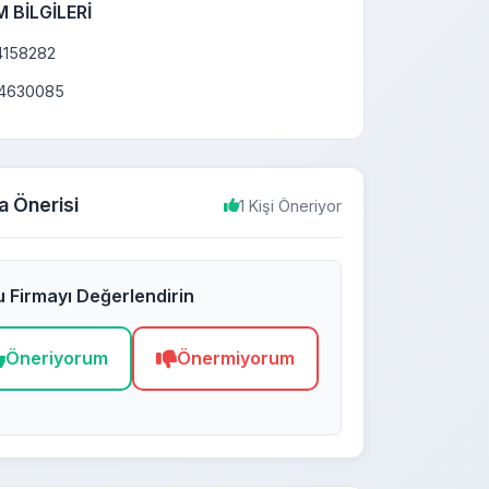
M BİLGİLERİ
4158282
4630085
a Önerisi
1 Kişi Öneriyor
 Firmayı Değerlendirin
Öneriyorum
Önermiyorum