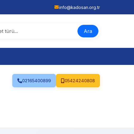
info@kadosan.org.tr
Ara
02165400899
05424240808