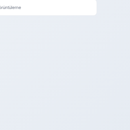
örüntüleme