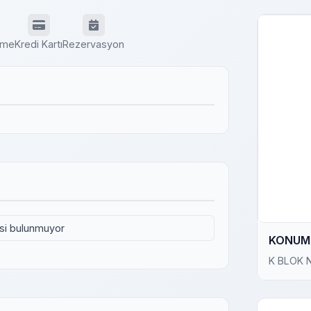
eme
Kredi Kartı
Rezervasyon
isi bulunmuyor
KONUM 
K BLOK 