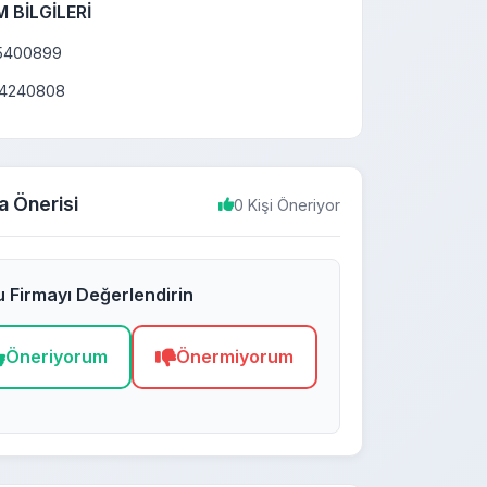
M BİLGİLERİ
5400899
4240808
a Önerisi
0 Kişi Öneriyor
 Firmayı Değerlendirin
Öneriyorum
Önermiyorum