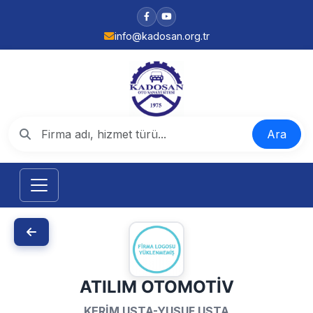
info@kadosan.org.tr
Ara
ATILIM OTOMOTİV
KERİM USTA-YUSUF USTA