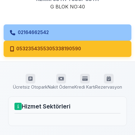
G BLOK NO:40
02164662542
0532354355305338190590
Ücretsiz Otopark
Nakit Ödeme
Kredi Kartı
Rezervasyon
Hizmet Sektörleri