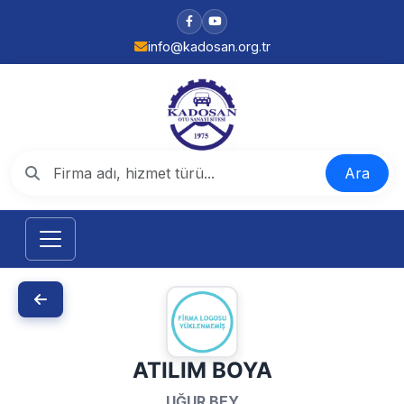
info@kadosan.org.tr
Ara
ATILIM BOYA
UĞUR BEY