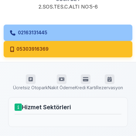
2.SOS.TES.C.ALTI NO:5-6
02163131445
05303916369
Ücretsiz Otopark
Nakit Ödeme
Kredi Kartı
Rezervasyon
Hizmet Sektörleri